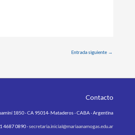
Entrada siguiente
→
Contacto
aminí 1850 · CA 95014· Mataderos · CABA · Argentina
1 4687 0890 ·
secretaria.inicial@mariaanamogas.edu.ar