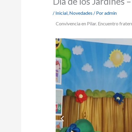
Día de los Jardines –
/
Inicial
,
Novedades
/ Por
admin
Convivencia en Pilar. Encuentro frat