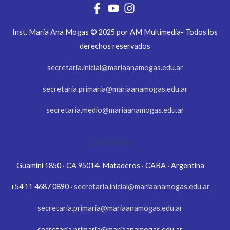
Inst. María Ana Mogas © 2025 por AM Multimedia- Todos los
derechos reservados
secretaria.inicial@mariaanamogas.edu.ar
secretaria.primaria@mariaanamogas.edu.ar
secretaria.medio@mariaanamogas.edu.ar
Contacto
Guaminí 1850 · CA 95014· Mataderos · CABA · Argentina
+54 11 4687 0890 ·
secretaria.inicial@mariaanamogas.edu.ar
secretaria.primaria@mariaanamogas.edu.ar
secretaria.primaria@mariaanamogas.edu.ar