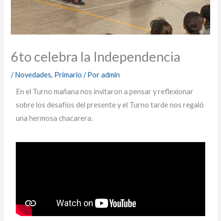
6to celebra la Independencia
/
Novedades
,
Primario
/ Por
admin
En el Turno mañana nos invitaron a pensar y reflexionar
sobre los desafíos del presente y el Turno tarde nos regaló
una hermosa chacarera.